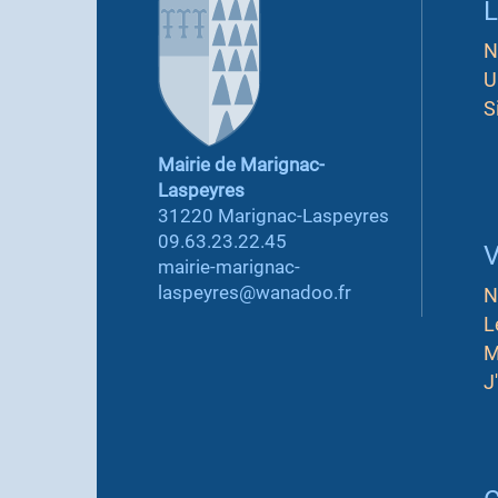
L
N
U
S
Mairie de Marignac-
Laspeyres
31220 Marignac-Laspeyres
09.63.23.22.45
V
mairie-marignac-
laspeyres@wanadoo.fr
N
L
M
J