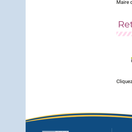
Maire 
Ret
Cliquez