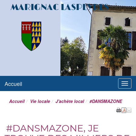
MARIGNAC LASPEYRES
Accueil
Menu
Accueil
Vie locale
J'achète local
#DANSMAZONE
#DANSMAZONE, JE