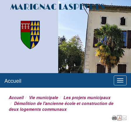
MARIGNAC LASPEYRES
Accueil
Menu
Accueil
Vie municipale
Les projets municipaux
Démolition de l'ancienne école et construction de
deux logements communaux