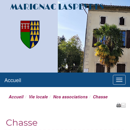
MARIGNAC LASPEYRES
Accueil
Menu
Accueil
Vie locale
Nos associations
Chasse
Chasse